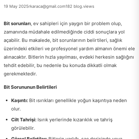
19 May 2025
rkaraca@gmail.com
182 blog.views
Bit sorunları
, ev sahipleri için yaygın bir problem olup,
zamanında müdahale edilmediğinde ciddi sonuçlara yol
açabilir. Bu makalede, bit sorunlarının belirtileri, sağlık
üzerindeki etkileri ve profesyonel yardım almanın önemi ele
alınacaktır. Bitlerin hızla yayılması, evdeki herkesin sağlığını
tehdit edebilir, bu nedenle bu konuda dikkatli olmak
gerekmektedir.
Bit Sorununun Belirtileri
Kaşıntı:
Bit ısırıkları genellikle yoğun kaşıntıya neden
olur.
Cilt Tahrişi:
Isırık yerlerinde kızarıklık ve tahriş
görülebilir.
Görsel Belirtiler:
Bitlerin varlığı, saç derisinde veya