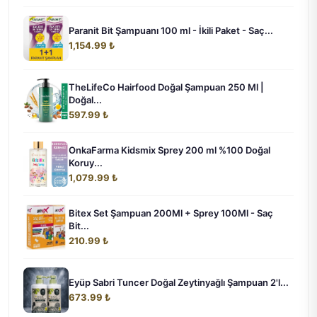
Paranit Bit Şampuanı 100 ml - İkili Paket - Saç...
1,154.99 ₺
TheLifeCo Hairfood Doğal Şampuan 250 Ml |
Doğal...
597.99 ₺
OnkaFarma Kidsmix Sprey 200 ml %100 Doğal
Koruy...
1,079.99 ₺
Bitex Set Şampuan 200Ml + Sprey 100Ml - Saç
Bit...
210.99 ₺
Eyüp Sabri Tuncer Doğal Zeytinyağlı Şampuan 2'l...
673.99 ₺