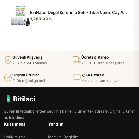
EinNatur Doğal Korunma Seti - Tıbbi Nane, Çay A...
1,288.99 ₺
Güvenli Alışveriş
Ücretsiz Kargo
256-bit SSL koruması
2.000 TL üzeri siparişlerde
Orijinal Ürünler
7/24 Destek
%100 orijinal garanti
Her zaman yanınızdayız
Bitilaci
Güvenilir tedarikçilerden seçilmiş kaliteli ürünler, tek adreste. Orijinal ürünler,
hızlı teslimat.
Kurumsal
Yardım
Hakkımızda
İade ve Değişim