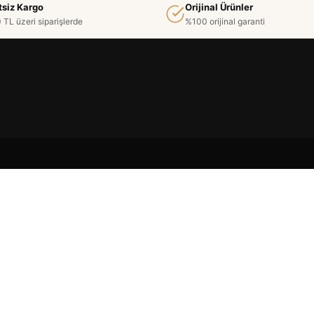
tsiz Kargo
Orijinal Ürünler
 TL üzeri siparişlerde
%100 orijinal garanti