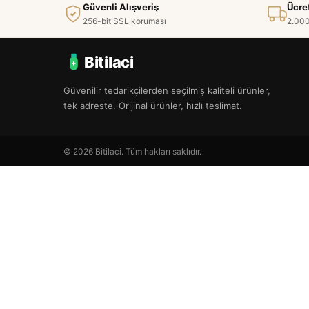
Güvenli Alışveriş
Ücre
256-bit SSL koruması
2.000
Bitilaci
Güvenilir tedarikçilerden seçilmiş kaliteli ürünler,
tek adreste. Orijinal ürünler, hızlı teslimat.
© 2026 Bitilaci. Tüm hakları saklıdır.