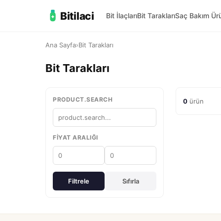
Bitilaci
Bit İlaçları
Bit Tarakları
Saç Bakım Ürü
Ana Sayfa
›
Bit Tarakları
Bit Tarakları
PRODUCT.SEARCH
0
ürün
FIYAT ARALIĞI
Filtrele
Sıfırla