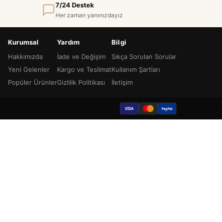
7/24 Destek
Her zaman yanınızdayız
Kurumsal
Yardım
Bilgi
Hakkımızda
İade ve Değişim
Sıkça Sorulan Sorular
Yeni Gelenler
Kargo ve Teslimat
Kullanım Şartları
Popüler Ürünler
Gizlilik Politikası
İletişim
VISA
PayPal