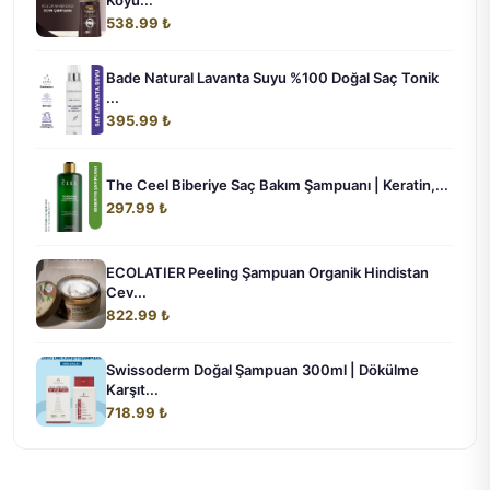
538.99 ₺
Bade Natural Lavanta Suyu %100 Doğal Saç Tonik
...
395.99 ₺
The Ceel Biberiye Saç Bakım Şampuanı | Keratin,...
297.99 ₺
ECOLATIER Peeling Şampuan Organik Hindistan
Cev...
822.99 ₺
Swissoderm Doğal Şampuan 300ml | Dökülme
Karşıt...
718.99 ₺