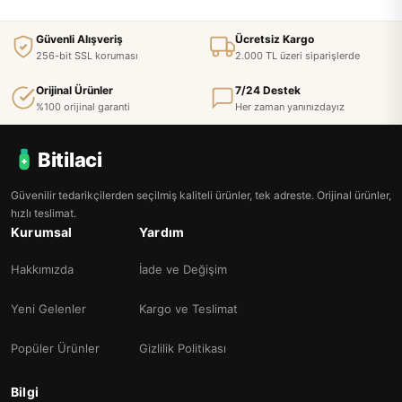
Güvenli Alışveriş
Ücretsiz Kargo
256-bit SSL koruması
2.000 TL üzeri siparişlerde
Orijinal Ürünler
7/24 Destek
%100 orijinal garanti
Her zaman yanınızdayız
Bitilaci
Güvenilir tedarikçilerden seçilmiş kaliteli ürünler, tek adreste. Orijinal ürünler,
hızlı teslimat.
Kurumsal
Yardım
Hakkımızda
İade ve Değişim
Yeni Gelenler
Kargo ve Teslimat
Popüler Ürünler
Gizlilik Politikası
Bilgi