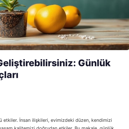
eliştirebilirsiniz: Günlük
çları
tkiler. İnsan ilişkileri, evimizdeki düzen, kendimizi
, yaşam kalitemizi doğrudan etkiler. Bu makale, günlük