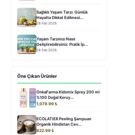
Sağlıklı Yaşam Tarzı: Günlük
Hayatta Dikkat Edilmesi...
28 Feb 2026
Yaşam Tarzınızı Nasıl
Geliştirebilirsiniz: Pratik İp...
28 Feb 2026
Öne Çıkan Ürünler
OnkaFarma Kidsmix Sprey 200 ml
%100 Doğal Koruy...
1,079.99 ₺
ECOLATIER Peeling Şampuan
Organik Hindistan Cev...
822.99 ₺