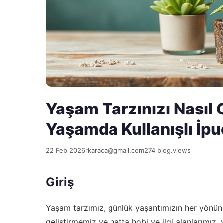
Yaşam Tarzınızı Nasıl G
Yaşamda Kullanışlı İpu
22 Feb 2026
rkaraca@gmail.com
274 blog.views
Giriş
Yaşam tarzımız, günlük yaşantımızın her yönünü e
geliştirmemiz ve hatta hobi ve ilgi alanlarımız