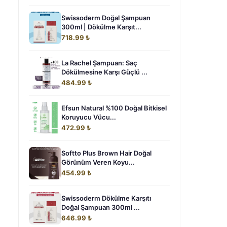
Swissoderm Doğal Şampuan
300ml | Dökülme Karşıt...
718.99 ₺
La Rachel Şampuan: Saç
Dökülmesine Karşı Güçlü ...
484.99 ₺
Efsun Natural %100 Doğal Bitkisel
Koruyucu Vücu...
472.99 ₺
Softto Plus Brown Hair Doğal
Görünüm Veren Koyu...
454.99 ₺
Swissoderm Dökülme Karşıtı
Doğal Şampuan 300ml ...
646.99 ₺