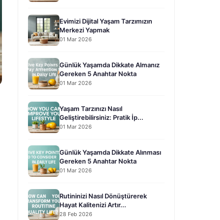
Evimizi Dijital Yaşam Tarzımızın
Merkezi Yapmak
01 Mar 2026
Günlük Yaşamda Dikkate Almanız
Gereken 5 Anahtar Nokta
01 Mar 2026
Yaşam Tarzınızı Nasıl
Geliştirebilirsiniz: Pratik İp...
01 Mar 2026
Günlük Yaşamda Dikkate Alınması
Gereken 5 Anahtar Nokta
01 Mar 2026
Rutininizi Nasıl Dönüştürerek
Hayat Kalitenizi Artır...
28 Feb 2026