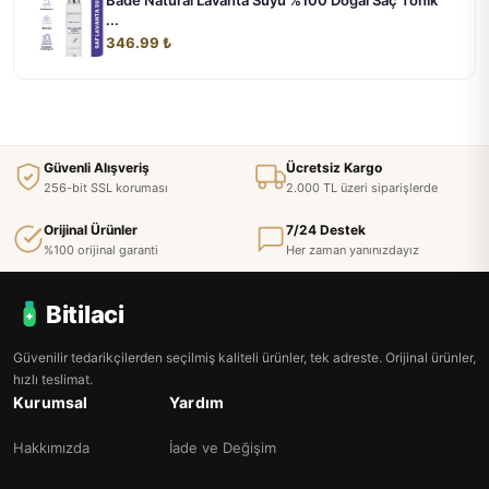
...
346.99 ₺
Güvenli Alışveriş
Ücretsiz Kargo
256-bit SSL koruması
2.000 TL üzeri siparişlerde
Orijinal Ürünler
7/24 Destek
%100 orijinal garanti
Her zaman yanınızdayız
Bitilaci
Güvenilir tedarikçilerden seçilmiş kaliteli ürünler, tek adreste. Orijinal ürünler,
hızlı teslimat.
Kurumsal
Yardım
Hakkımızda
İade ve Değişim