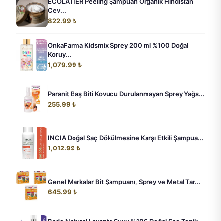
ECOLATIER Peeling Şampuan Organik Hindistan
Cev...
822.99 ₺
OnkaFarma Kidsmix Sprey 200 ml %100 Doğal
Koruy...
1,079.99 ₺
Paranit Baş Biti Kovucu Durulanmayan Sprey Yağs...
255.99 ₺
INCIA Doğal Saç Dökülmesine Karşı Etkili Şampua...
1,012.99 ₺
Genel Markalar Bit Şampuanı, Sprey ve Metal Tar...
645.99 ₺
Bade Natural Lavanta Suyu %100 Doğal Saç Tonik