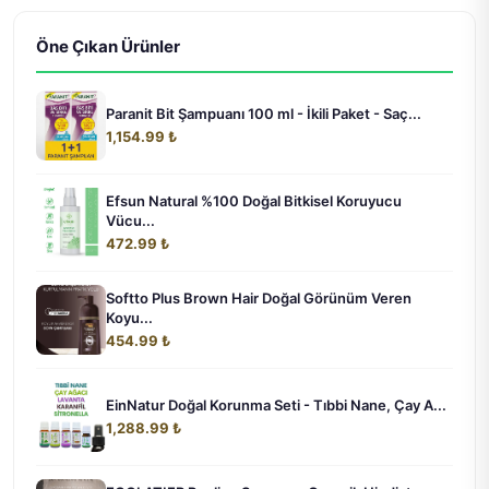
Öne Çıkan Ürünler
Paranit Bit Şampuanı 100 ml - İkili Paket - Saç...
1,154.99 ₺
Efsun Natural %100 Doğal Bitkisel Koruyucu
Vücu...
472.99 ₺
Softto Plus Brown Hair Doğal Görünüm Veren
Koyu...
454.99 ₺
EinNatur Doğal Korunma Seti - Tıbbi Nane, Çay A...
1,288.99 ₺