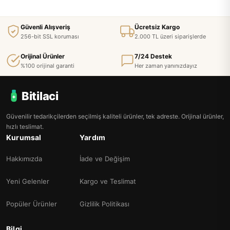
Güvenli Alışveriş
Ücretsiz Kargo
256-bit SSL koruması
2.000 TL üzeri siparişlerde
Orijinal Ürünler
7/24 Destek
%100 orijinal garanti
Her zaman yanınızdayız
Bitilaci
Güvenilir tedarikçilerden seçilmiş kaliteli ürünler, tek adreste. Orijinal ürünler,
hızlı teslimat.
Kurumsal
Yardım
Hakkımızda
İade ve Değişim
Yeni Gelenler
Kargo ve Teslimat
Popüler Ürünler
Gizlilik Politikası
Bilgi