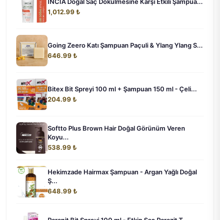
INCIA Doğal Saç Dökülmesine Karşı Etkili Şampua...
1,012.99 ₺
Going Zeero Katı Şampuan Paçuli & Ylang Ylang S...
646.99 ₺
Bitex Bit Spreyi 100 ml + Şampuan 150 ml - Çeli...
204.99 ₺
Softto Plus Brown Hair Doğal Görünüm Veren
Koyu...
538.99 ₺
Hekimzade Hairmax Şampuan - Argan Yağlı Doğal
Ş...
648.99 ₺
Paranit Bit Spreyi 100 ml - Etkin Saç Parazit T...