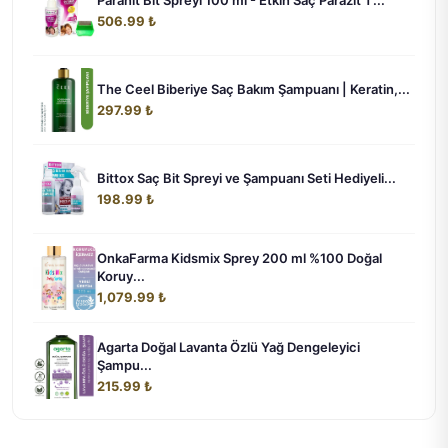
506.99 ₺
The Ceel Biberiye Saç Bakım Şampuanı | Keratin,...
297.99 ₺
Bittox Saç Bit Spreyi ve Şampuanı Seti Hediyeli...
198.99 ₺
OnkaFarma Kidsmix Sprey 200 ml %100 Doğal
Koruy...
1,079.99 ₺
Agarta Doğal Lavanta Özlü Yağ Dengeleyici
Şampu...
215.99 ₺