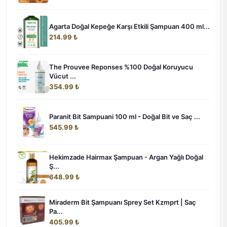
Agarta Doğal Kepeğe Karşı Etkili Şampuan 400 ml...
214.99 ₺
The Prouvee Reponses %100 Doğal Koruyucu
Vücut ...
354.99 ₺
Paranit Bit Sampuani 100 ml - Doğal Bit ve Saç ...
545.99 ₺
Hekimzade Hairmax Şampuan - Argan Yağlı Doğal
Ş...
648.99 ₺
Miraderm Bit Şampuanı Sprey Set Kzmprt | Saç
Pa...
405.99 ₺