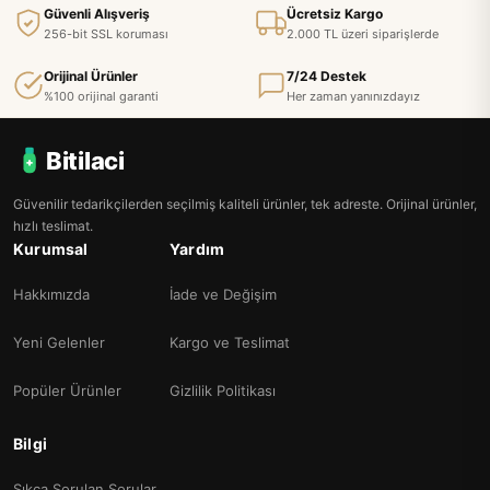
Güvenli Alışveriş
Ücretsiz Kargo
256-bit SSL koruması
2.000 TL üzeri siparişlerde
Orijinal Ürünler
7/24 Destek
%100 orijinal garanti
Her zaman yanınızdayız
Bitilaci
Güvenilir tedarikçilerden seçilmiş kaliteli ürünler, tek adreste. Orijinal ürünler,
hızlı teslimat.
Kurumsal
Yardım
Hakkımızda
İade ve Değişim
Yeni Gelenler
Kargo ve Teslimat
Popüler Ürünler
Gizlilik Politikası
Bilgi
Sıkça Sorulan Sorular