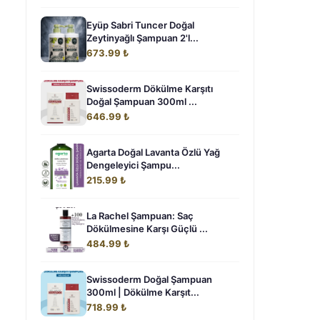
Eyüp Sabri Tuncer Doğal
Zeytinyağlı Şampuan 2'l...
673.99 ₺
Swissoderm Dökülme Karşıtı
Doğal Şampuan 300ml ...
646.99 ₺
Agarta Doğal Lavanta Özlü Yağ
Dengeleyici Şampu...
215.99 ₺
La Rachel Şampuan: Saç
Dökülmesine Karşı Güçlü ...
484.99 ₺
Swissoderm Doğal Şampuan
300ml | Dökülme Karşıt...
718.99 ₺