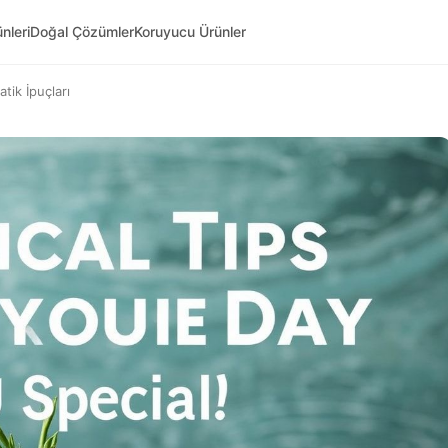
nleri
Doğal Çözümler
Koruyucu Ürünler
tik İpuçları