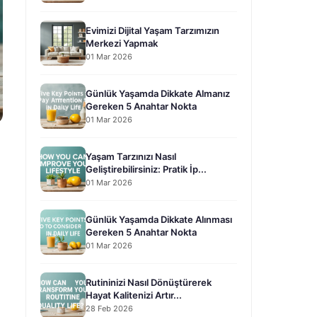
Evimizi Dijital Yaşam Tarzımızın
Merkezi Yapmak
01 Mar 2026
Günlük Yaşamda Dikkate Almanız
Gereken 5 Anahtar Nokta
01 Mar 2026
Yaşam Tarzınızı Nasıl
Geliştirebilirsiniz: Pratik İp...
01 Mar 2026
Günlük Yaşamda Dikkate Alınması
Gereken 5 Anahtar Nokta
01 Mar 2026
Rutininizi Nasıl Dönüştürerek
Hayat Kalitenizi Artır...
28 Feb 2026