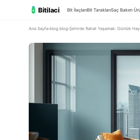
Bitilaci
Bit İlaçları
Bit Tarakları
Saç Bakım Ürü
Ana Sayfa
›
blog.blog
›
Şehirde Rahat Yaşamak: Günlük Haya