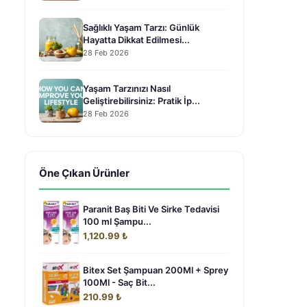
Sağlıklı Yaşam Tarzı: Günlük
Hayatta Dikkat Edilmesi...
28 Feb 2026
Yaşam Tarzınızı Nasıl
Geliştirebilirsiniz: Pratik İp...
28 Feb 2026
Öne Çıkan Ürünler
Paranit Baş Biti Ve Sirke Tedavisi
100 ml Şampu...
1,120.99 ₺
Bitex Set Şampuan 200Ml + Sprey
100Ml - Saç Bit...
210.99 ₺