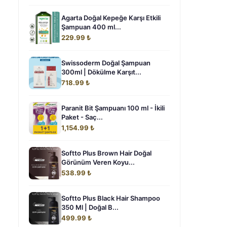
Agarta Doğal Kepeğe Karşı Etkili
Şampuan 400 ml...
229.99 ₺
Swissoderm Doğal Şampuan
300ml | Dökülme Karşıt...
718.99 ₺
Paranit Bit Şampuanı 100 ml - İkili
Paket - Saç...
1,154.99 ₺
Softto Plus Brown Hair Doğal
Görünüm Veren Koyu...
538.99 ₺
Softto Plus Black Hair Shampoo
350 Ml | Doğal B...
499.99 ₺