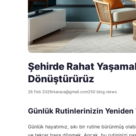
Şehirde Rahat Yaşamak
Dönüştürürüz
26 Feb 2026
rkaraca@gmail.com
250 blog.views
Günlük Rutinlerinizin Yeniden 
Günlük hayatımız, sıkı bir rutine bürünmüş olab
ve tekrar başa dönmek. Ancak, bu rutininizi nas