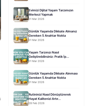
Evimizi Dijital Yaşam Tarzımızın
Merkezi Yapmak
01 Mar 2026
Günlük Yaşamda Dikkate Almanız
Gereken 5 Anahtar Nokta
01 Mar 2026
Yaşam Tarzınızı Nasıl
Geliştirebilirsiniz: Pratik İp...
01 Mar 2026
Günlük Yaşamda Dikkate Alınması
Gereken 5 Anahtar Nokta
01 Mar 2026
Rutininizi Nasıl Dönüştürerek
k
Hayat Kalitenizi Artır...
28 Feb 2026