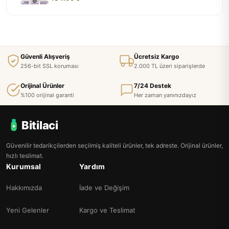
Güvenli Alışveriş
Ücretsiz Kargo
256-bit SSL koruması
2.000 TL üzeri siparişlerde
Orijinal Ürünler
7/24 Destek
%100 orijinal garanti
Her zaman yanınızdayız
Bitilaci
Güvenilir tedarikçilerden seçilmiş kaliteli ürünler, tek adreste. Orijinal ürünler,
hızlı teslimat.
Kurumsal
Yardım
Hakkımızda
İade ve Değişim
Yeni Gelenler
Kargo ve Teslimat