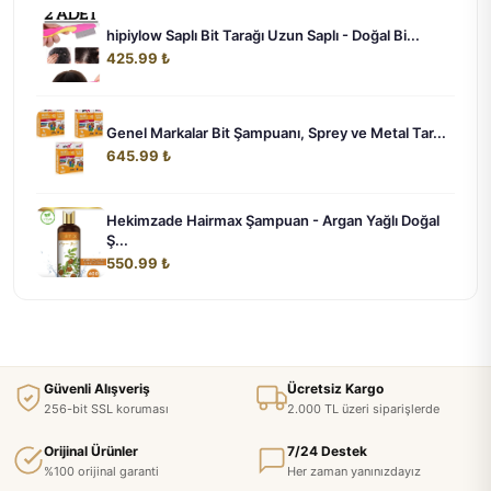
hipiylow Saplı Bit Tarağı Uzun Saplı - Doğal Bi...
425.99 ₺
Genel Markalar Bit Şampuanı, Sprey ve Metal Tar...
645.99 ₺
Hekimzade Hairmax Şampuan - Argan Yağlı Doğal
Ş...
550.99 ₺
Güvenli Alışveriş
Ücretsiz Kargo
256-bit SSL koruması
2.000 TL üzeri siparişlerde
Orijinal Ürünler
7/24 Destek
%100 orijinal garanti
Her zaman yanınızdayız