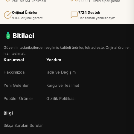
256-bit SSL koruması
2.000 TL üzeri siparişlerde
Orijinal Ürünler
7/24 Destek
%100 orijinal garanti
Her zaman yanınızdayız
Bitilaci
Güvenilir tedarikçilerden seçilmiş kaliteli ürünler, tek adreste. Orijinal ürünler,
hızlı teslimat.
Kurumsal
Yardım
Hakkımızda
İade ve Değişim
Yeni Gelenler
Kargo ve Teslimat
Popüler Ürünler
Gizlilik Politikası
Bilgi
Sıkça Sorulan Sorular