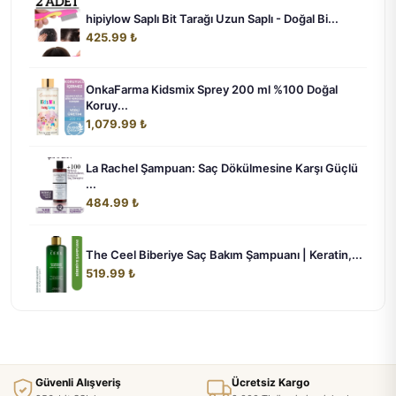
hipiylow Saplı Bit Tarağı Uzun Saplı - Doğal Bi...
425.99 ₺
OnkaFarma Kidsmix Sprey 200 ml %100 Doğal
Koruy...
1,079.99 ₺
La Rachel Şampuan: Saç Dökülmesine Karşı Güçlü
...
484.99 ₺
The Ceel Biberiye Saç Bakım Şampuanı | Keratin,...
519.99 ₺
Güvenli Alışveriş
Ücretsiz Kargo