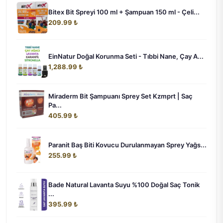
Bitex Bit Spreyi 100 ml + Şampuan 150 ml - Çeli...
209.99 ₺
EinNatur Doğal Korunma Seti - Tıbbi Nane, Çay A...
1,288.99 ₺
Miraderm Bit Şampuanı Sprey Set Kzmprt | Saç
Pa...
405.99 ₺
Paranit Baş Biti Kovucu Durulanmayan Sprey Yağs...
255.99 ₺
Bade Natural Lavanta Suyu %100 Doğal Saç Tonik
...
395.99 ₺