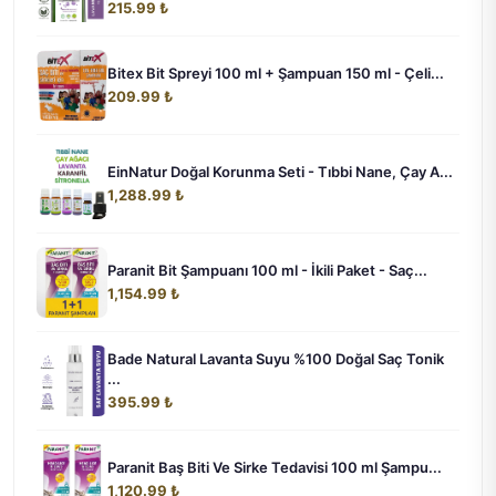
215.99 ₺
Bitex Bit Spreyi 100 ml + Şampuan 150 ml - Çeli...
209.99 ₺
EinNatur Doğal Korunma Seti - Tıbbi Nane, Çay A...
1,288.99 ₺
Paranit Bit Şampuanı 100 ml - İkili Paket - Saç...
1,154.99 ₺
Bade Natural Lavanta Suyu %100 Doğal Saç Tonik
...
395.99 ₺
Paranit Baş Biti Ve Sirke Tedavisi 100 ml Şampu...
1,120.99 ₺