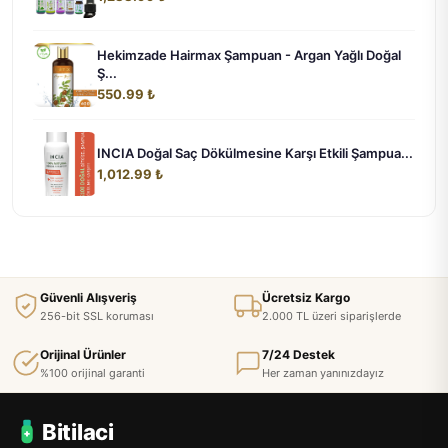
Hekimzade Hairmax Şampuan - Argan Yağlı Doğal
Ş...
550.99 ₺
INCIA Doğal Saç Dökülmesine Karşı Etkili Şampua...
1,012.99 ₺
Güvenli Alışveriş
Ücretsiz Kargo
256-bit SSL koruması
2.000 TL üzeri siparişlerde
Orijinal Ürünler
7/24 Destek
%100 orijinal garanti
Her zaman yanınızdayız
Bitilaci