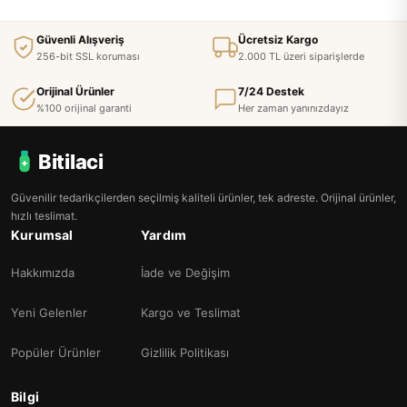
Güvenli Alışveriş
Ücretsiz Kargo
256-bit SSL koruması
2.000 TL üzeri siparişlerde
Orijinal Ürünler
7/24 Destek
%100 orijinal garanti
Her zaman yanınızdayız
Bitilaci
Güvenilir tedarikçilerden seçilmiş kaliteli ürünler, tek adreste. Orijinal ürünler,
hızlı teslimat.
Kurumsal
Yardım
Hakkımızda
İade ve Değişim
Yeni Gelenler
Kargo ve Teslimat
Popüler Ürünler
Gizlilik Politikası
Bilgi