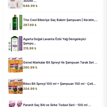
300ml ...
646.99 ₺
The Ceel Biberiye Saç Bakım Şampuanı | Keratin,...
297.99 ₺
Agarta Doğal Lavanta Özlü Yağ Dengeleyici
Şampu...
215.99 ₺
Genel Markalar Bit Spreyi Ve Şampuan Tarak Set ...
290.99 ₺
Bitex Bit Spreyi 100 ml + Şampuan 150 ml - Çeli...
204.99 ₺
Paranit Saç Biti ve Sirke Tedavi Seti - 100 ml ...