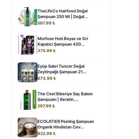
TheLifeCo Hairfood Doğal
Şampuan 250 Ml | Doğal...
597.99 ₺
Morfose Hızlı Beyaz ve Gri
Kapatıcı Şampuan 420...
375.99 ₺
Eyüp Sabri Tuncer Doğal
Zeytinyağlı Şampuan 2'l...
673.99 ₺
The Ceel Biberiye Saç Bakım
Şampuanı | Keratin,...
297.99 ₺
ECOLATIER Peeling Şampuan
Organik Hindistan Cev...
822.99 ₺