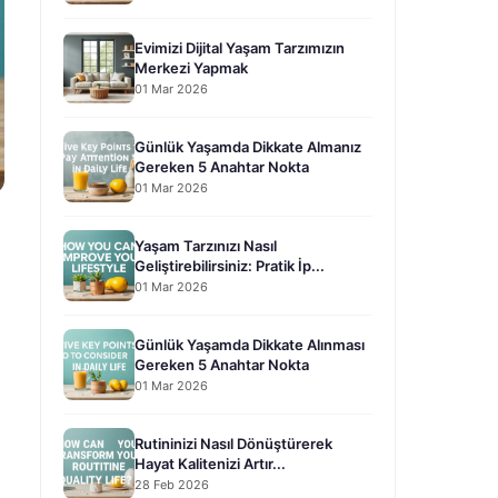
Evimizi Dijital Yaşam Tarzımızın
Merkezi Yapmak
01 Mar 2026
Günlük Yaşamda Dikkate Almanız
Gereken 5 Anahtar Nokta
01 Mar 2026
Yaşam Tarzınızı Nasıl
Geliştirebilirsiniz: Pratik İp...
01 Mar 2026
Günlük Yaşamda Dikkate Alınması
Gereken 5 Anahtar Nokta
01 Mar 2026
Rutininizi Nasıl Dönüştürerek
Hayat Kalitenizi Artır...
28 Feb 2026