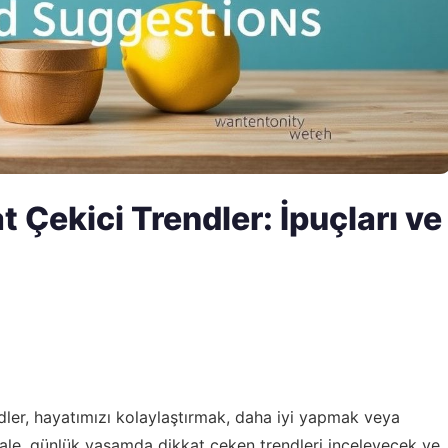
Çekici Trendler: İpuçları ve
ler, hayatımızı kolaylaştırmak, daha iyi yapmak veya
kale, günlük yaşamda dikkat çeken trendleri inceleyecek ve