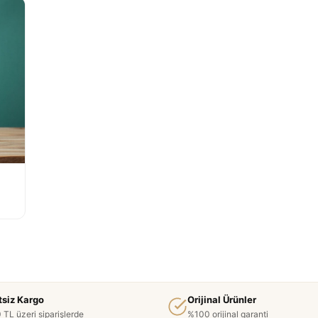
tsiz Kargo
Orijinal Ürünler
 TL üzeri siparişlerde
%100 orijinal garanti