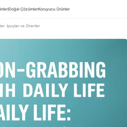
nleri
Doğal Çözümler
Koruyucu Ürünler
r: İpuçları ve Öneriler