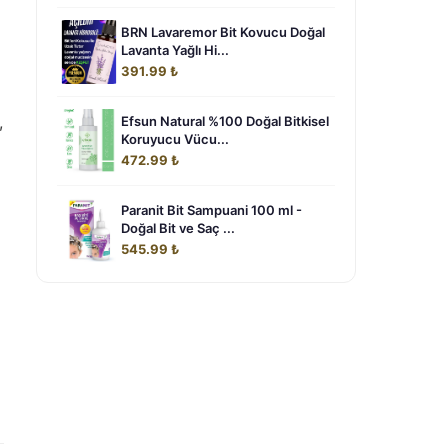
BRN Lavaremor Bit Kovucu Doğal
Lavanta Yağlı Hi...
391.99 ₺
,
Efsun Natural %100 Doğal Bitkisel
Koruyucu Vücu...
472.99 ₺
Paranit Bit Sampuani 100 ml -
Doğal Bit ve Saç ...
545.99 ₺