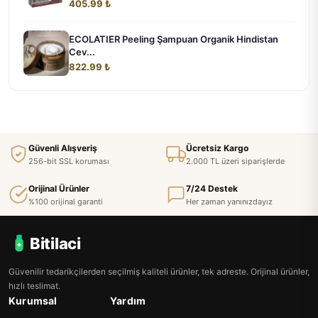
405.99 ₺
ECOLATIER Peeling Şampuan Organik Hindistan
Cev...
822.99 ₺
Güvenli Alışveriş
Ücretsiz Kargo
256-bit SSL koruması
2.000 TL üzeri siparişlerde
Orijinal Ürünler
7/24 Destek
%100 orijinal garanti
Her zaman yanınızdayız
Bitilaci
Güvenilir tedarikçilerden seçilmiş kaliteli ürünler, tek adreste. Orijinal ürünler,
hızlı teslimat.
Kurumsal
Yardım