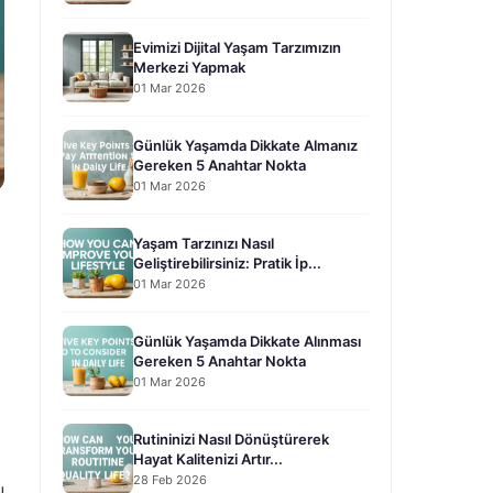
Evimizi Dijital Yaşam Tarzımızın
Merkezi Yapmak
01 Mar 2026
Günlük Yaşamda Dikkate Almanız
Gereken 5 Anahtar Nokta
01 Mar 2026
Yaşam Tarzınızı Nasıl
Geliştirebilirsiniz: Pratik İp...
01 Mar 2026
Günlük Yaşamda Dikkate Alınması
Gereken 5 Anahtar Nokta
01 Mar 2026
Rutininizi Nasıl Dönüştürerek
Hayat Kalitenizi Artır...
28 Feb 2026
u