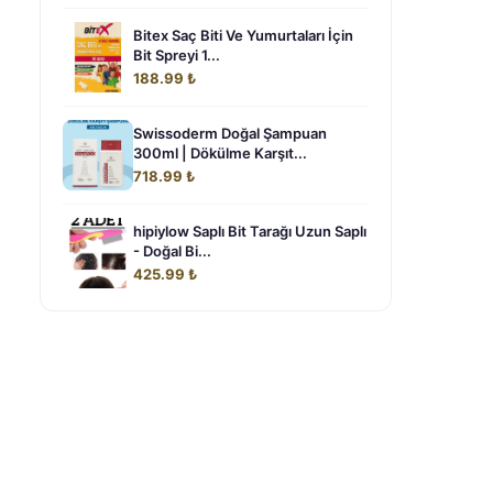
Bitex Saç Biti Ve Yumurtaları İçin
Bit Spreyi 1...
188.99 ₺
Swissoderm Doğal Şampuan
300ml | Dökülme Karşıt...
718.99 ₺
hipiylow Saplı Bit Tarağı Uzun Saplı
- Doğal Bi...
425.99 ₺