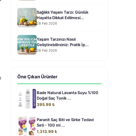
Sağlıklı Yaşam Tarzı: Günlük
Hayatta Dikkat Edilmesi...
28 Feb 2026
Yaşam Tarzınızı Nasıl
Geliştirebilirsiniz: Pratik İp...
28 Feb 2026
Öne Çıkan Ürünler
e
Bade Natural Lavanta Suyu %100
Doğal Saç Tonik ...
395.99 ₺
Paranit Saç Biti ve Sirke Tedavi
Seti - 100 ml ...
1,313.99 ₺