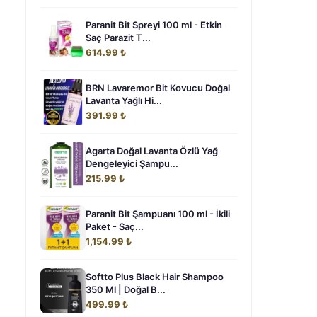
Paranit Bit Spreyi 100 ml - Etkin
Saç Parazit T...
614.99 ₺
BRN Lavaremor Bit Kovucu Doğal
Lavanta Yağlı Hi...
391.99 ₺
Agarta Doğal Lavanta Özlü Yağ
Dengeleyici Şampu...
215.99 ₺
Paranit Bit Şampuanı 100 ml - İkili
Paket - Saç...
1,154.99 ₺
Softto Plus Black Hair Shampoo
350 Ml | Doğal B...
499.99 ₺