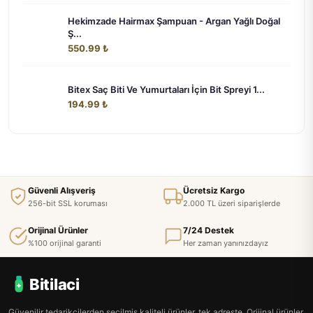
Hekimzade Hairmax Şampuan - Argan Yağlı Doğal
Ş...
550.99 ₺
Bitex Saç Biti Ve Yumurtaları İçin Bit Spreyi 1...
194.99 ₺
Güvenli Alışveriş
Ücretsiz Kargo
256-bit SSL koruması
2.000 TL üzeri siparişlerde
Orijinal Ürünler
7/24 Destek
%100 orijinal garanti
Her zaman yanınızdayız
Bitilaci
Güvenilir tedarikçilerden seçilmiş kaliteli ürünler, tek adreste. Orijinal ürünler,