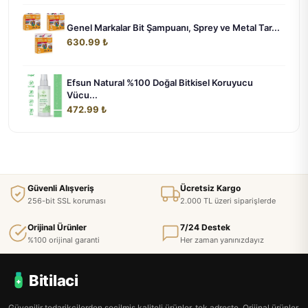
Genel Markalar Bit Şampuanı, Sprey ve Metal Tar...
630.99 ₺
Efsun Natural %100 Doğal Bitkisel Koruyucu
Vücu...
472.99 ₺
Güvenli Alışveriş
Ücretsiz Kargo
256-bit SSL koruması
2.000 TL üzeri siparişlerde
Orijinal Ürünler
7/24 Destek
%100 orijinal garanti
Her zaman yanınızdayız
Bitilaci
Güvenilir tedarikçilerden seçilmiş kaliteli ürünler, tek adreste. Orijinal ürünler,