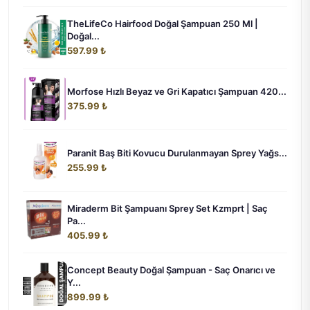
TheLifeCo Hairfood Doğal Şampuan 250 Ml |
Doğal...
597.99 ₺
Morfose Hızlı Beyaz ve Gri Kapatıcı Şampuan 420...
375.99 ₺
Paranit Baş Biti Kovucu Durulanmayan Sprey Yağs...
255.99 ₺
Miraderm Bit Şampuanı Sprey Set Kzmprt | Saç
Pa...
405.99 ₺
Concept Beauty Doğal Şampuan - Saç Onarıcı ve
Y...
899.99 ₺