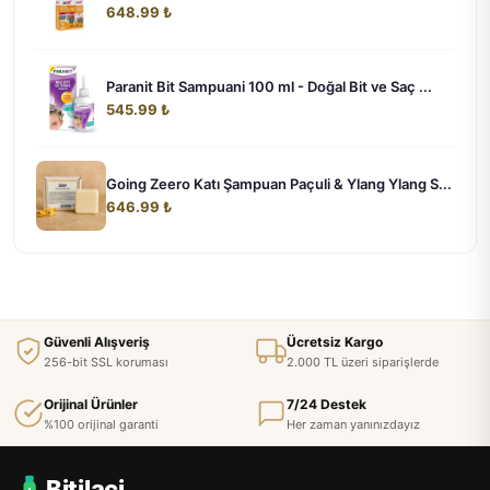
648.99 ₺
Paranit Bit Sampuani 100 ml - Doğal Bit ve Saç ...
545.99 ₺
Going Zeero Katı Şampuan Paçuli & Ylang Ylang S...
646.99 ₺
Güvenli Alışveriş
Ücretsiz Kargo
256-bit SSL koruması
2.000 TL üzeri siparişlerde
Orijinal Ürünler
7/24 Destek
%100 orijinal garanti
Her zaman yanınızdayız
Bitilaci