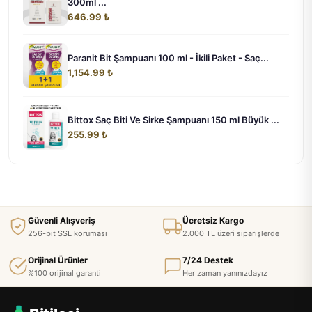
300ml ...
646.99 ₺
Paranit Bit Şampuanı 100 ml - İkili Paket - Saç...
1,154.99 ₺
Bittox Saç Biti Ve Sirke Şampuanı 150 ml Büyük ...
255.99 ₺
Güvenli Alışveriş
Ücretsiz Kargo
256-bit SSL koruması
2.000 TL üzeri siparişlerde
Orijinal Ürünler
7/24 Destek
%100 orijinal garanti
Her zaman yanınızdayız