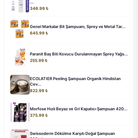
...
346.99 ₺
Genel Markalar Bit Şampuanı, Sprey ve Metal Tar...
645.99 ₺
Paranit Baş Biti Kovucu Durulanmayan Sprey Yağs...
255.99 ₺
ECOLATIER Peeling Şampuan Organik Hindistan
Cev...
822.99 ₺
Morfose Hızlı Beyaz ve Gri Kapatıcı Şampuan 420...
375.99 ₺
Swissoderm Dökülme Karşıtı Doğal Şampuan