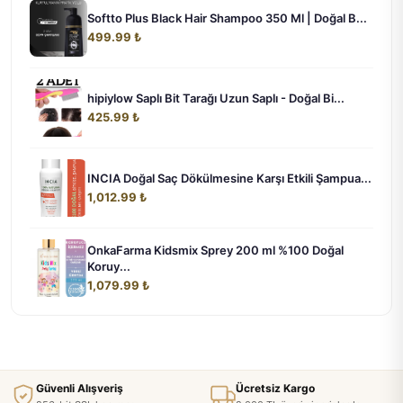
Softto Plus Black Hair Shampoo 350 Ml | Doğal B...
499.99 ₺
hipiylow Saplı Bit Tarağı Uzun Saplı - Doğal Bi...
425.99 ₺
INCIA Doğal Saç Dökülmesine Karşı Etkili Şampua...
1,012.99 ₺
OnkaFarma Kidsmix Sprey 200 ml %100 Doğal
Koruy...
1,079.99 ₺
Güvenli Alışveriş
Ücretsiz Kargo