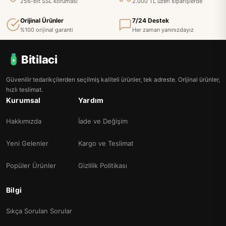
256-bit SSL koruması
2.000 TL üzeri siparişlerde
Orijinal Ürünler
7/24 Destek
%100 orijinal garanti
Her zaman yanınızdayız
Bitilaci
Güvenilir tedarikçilerden seçilmiş kaliteli ürünler, tek adreste. Orijinal ürünler,
hızlı teslimat.
Kurumsal
Yardım
Hakkımızda
İade ve Değişim
Yeni Gelenler
Kargo ve Teslimat
Popüler Ürünler
Gizlilik Politikası
Bilgi
Sıkça Sorulan Sorular