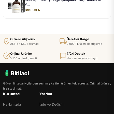
Y...
899.99 ₺
Güvenli Alışveriş
Ücretsiz Kargo
256-bit SSL koruması
2.000 TL üzeri siparişlerde
Orijinal Ürünler
7/24 Destek
%100 orijinal garanti
Her zaman yanınızdayız
Bitilaci
Güvenilir tedarikçilerden seçilmiş kaliteli ürünler, tek adreste. Orijinal ürünler,
hızlı teslimat.
Kurumsal
Yardım
Hakkımızda
İade ve Değişim