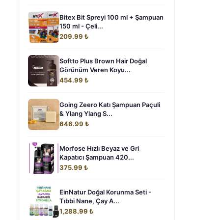
Bitex Bit Spreyi 100 ml + Şampuan
150 ml - Çeli...
209.99 ₺
Softto Plus Brown Hair Doğal
Görünüm Veren Koyu...
454.99 ₺
Going Zeero Katı Şampuan Paçuli
& Ylang Ylang S...
646.99 ₺
Morfose Hızlı Beyaz ve Gri
Kapatıcı Şampuan 420...
375.99 ₺
EinNatur Doğal Korunma Seti -
Tıbbi Nane, Çay A...
1,288.99 ₺