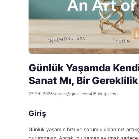
Günlük Yaşamda Kendi 
Sanat Mı, Bir Gereklili
27 Feb 2026
rkaraca@gmail.com
415 blog.views
Giriş
Günlük yaşamın hızı ve sorumluluklarımız artıkç
durumdayız. Ancak, bu zaman ayırmak sadece bir 