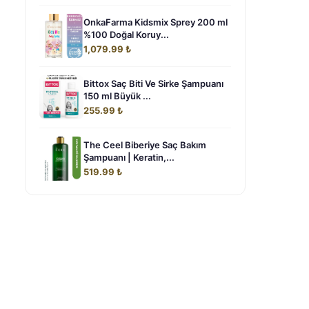
OnkaFarma Kidsmix Sprey 200 ml
%100 Doğal Koruy...
1,079.99 ₺
Bittox Saç Biti Ve Sirke Şampuanı
150 ml Büyük ...
255.99 ₺
The Ceel Biberiye Saç Bakım
Şampuanı | Keratin,...
519.99 ₺