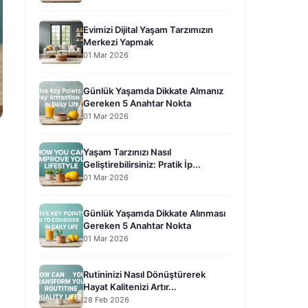
Evimizi Dijital Yaşam Tarzımızın
Merkezi Yapmak
01 Mar 2026
Günlük Yaşamda Dikkate Almanız
Gereken 5 Anahtar Nokta
01 Mar 2026
Yaşam Tarzınızı Nasıl
Geliştirebilirsiniz: Pratik İp...
01 Mar 2026
Günlük Yaşamda Dikkate Alınması
Gereken 5 Anahtar Nokta
01 Mar 2026
Rutininizi Nasıl Dönüştürerek
Hayat Kalitenizi Artır...
28 Feb 2026