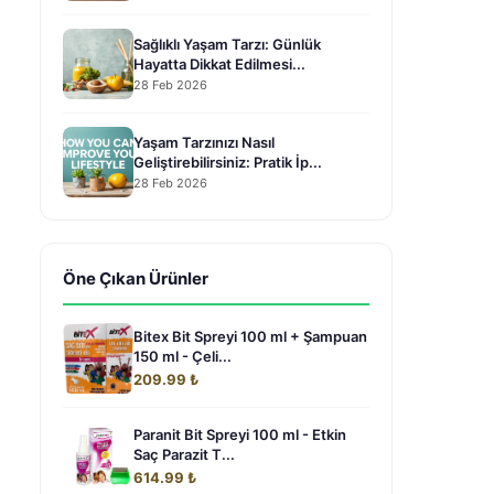
Sağlıklı Yaşam Tarzı: Günlük
Hayatta Dikkat Edilmesi...
28 Feb 2026
Yaşam Tarzınızı Nasıl
Geliştirebilirsiniz: Pratik İp...
28 Feb 2026
Öne Çıkan Ürünler
Bitex Bit Spreyi 100 ml + Şampuan
150 ml - Çeli...
209.99 ₺
Paranit Bit Spreyi 100 ml - Etkin
Saç Parazit T...
614.99 ₺