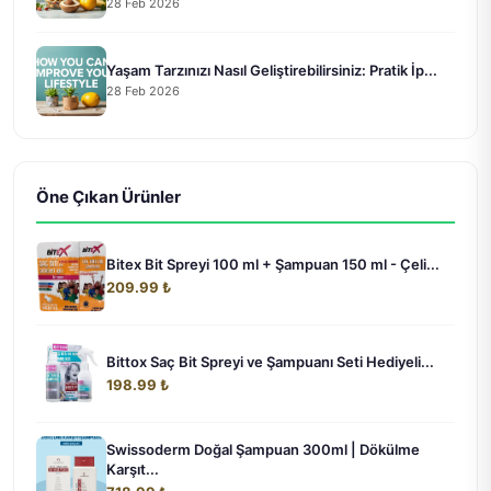
28 Feb 2026
Yaşam Tarzınızı Nasıl Geliştirebilirsiniz: Pratik İp...
28 Feb 2026
Öne Çıkan Ürünler
Bitex Bit Spreyi 100 ml + Şampuan 150 ml - Çeli...
209.99 ₺
Bittox Saç Bit Spreyi ve Şampuanı Seti Hediyeli...
198.99 ₺
Swissoderm Doğal Şampuan 300ml | Dökülme
Karşıt...