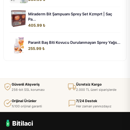
Miraderm Bit Şampuanı Sprey Set Kzmprt | Saç
Pa...
405.99 ₺
Paranit Baş Biti Kovucu Durulanmayan Sprey Yağs...
255.99 ₺
Güvenli Alışveriş
Ücretsiz Kargo
256-bit SSL koruması
2.000 TL üzeri siparişlerde
Orijinal Ürünler
7/24 Destek
%100 orijinal garanti
Her zaman yanınızdayız
Bitilaci