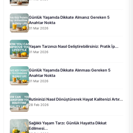
Günlük Yaşamda Dikkate Almanız Gereken 5
Anahtar Nokta
01 Mar 2026
Yaşam Tarzınızı Nasıl Geliştirebilirsiniz: Pratik İp...
01 Mar 2026
Günlük Yaşamda Dikkate Alınması Gereken 5
Anahtar Nokta
01 Mar 2026
Rutininizi Nasıl Dönüştürerek Hayat Kalitenizi Artır...
28 Feb 2026
Sağlıklı Yaşam Tarzı: Günlük Hayatta Dikkat
Edilmesi...