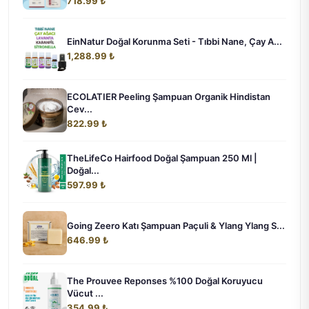
718.99 ₺
EinNatur Doğal Korunma Seti - Tıbbi Nane, Çay A...
1,288.99 ₺
ECOLATIER Peeling Şampuan Organik Hindistan
Cev...
822.99 ₺
TheLifeCo Hairfood Doğal Şampuan 250 Ml |
Doğal...
597.99 ₺
Going Zeero Katı Şampuan Paçuli & Ylang Ylang S...
646.99 ₺
The Prouvee Reponses %100 Doğal Koruyucu
Vücut ...
354.99 ₺