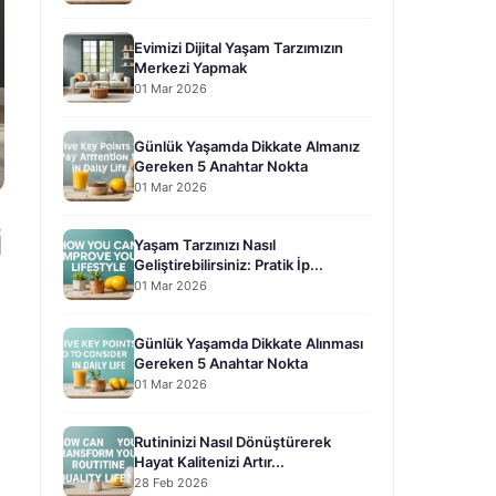
Evimizi Dijital Yaşam Tarzımızın
Merkezi Yapmak
01 Mar 2026
Günlük Yaşamda Dikkate Almanız
Gereken 5 Anahtar Nokta
01 Mar 2026
i
Yaşam Tarzınızı Nasıl
Geliştirebilirsiniz: Pratik İp...
01 Mar 2026
Günlük Yaşamda Dikkate Alınması
Gereken 5 Anahtar Nokta
01 Mar 2026
Rutininizi Nasıl Dönüştürerek
Hayat Kalitenizi Artır...
28 Feb 2026