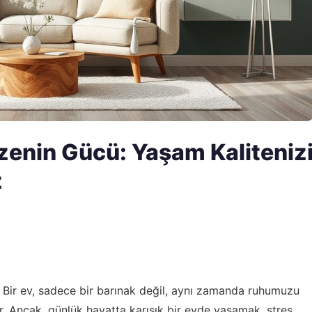
zenin Gücü: Yaşam Kaliteniz
z
 Bir ev, sadece bir barınak değil, aynı zamanda ruhumuzu
dır. Ancak, günlük hayatta karışık bir evde yaşamak, stres