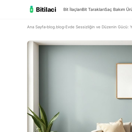
Bitilaci
Bit İlaçları
Bit Tarakları
Saç Bakım Ürü
Ana Sayfa
›
blog.blog
›
Evde Sessizliğin ve Düzenin Gücü: Ya