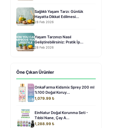
Sağlıklı Yaşam Tarzı: Günlük
Hayatta Dikkat Edilmesi...
28 Feb 2026
Yaşam Tarzınızı Nasıl
Geliştirebilirsiniz: Pratik İp...
28 Feb 2026
Öne Çıkan Ürünler
OnkaFarma Kidsmix Sprey 200 ml
%100 Doğal Koruy...
1,079.99 ₺
EinNatur Doğal Korunma Seti -
Tıbbi Nane, Çay A...
1,288.99 ₺