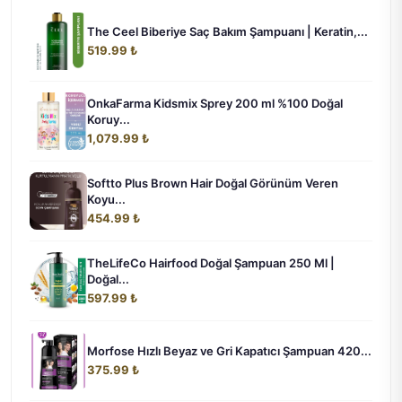
The Ceel Biberiye Saç Bakım Şampuanı | Keratin,...
519.99 ₺
OnkaFarma Kidsmix Sprey 200 ml %100 Doğal
Koruy...
1,079.99 ₺
Softto Plus Brown Hair Doğal Görünüm Veren
Koyu...
454.99 ₺
TheLifeCo Hairfood Doğal Şampuan 250 Ml |
Doğal...
597.99 ₺
Morfose Hızlı Beyaz ve Gri Kapatıcı Şampuan 420...
375.99 ₺