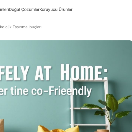
nleri
Doğal Çözümler
Koruyucu Ürünler
kolojik Taşınma İpuçları