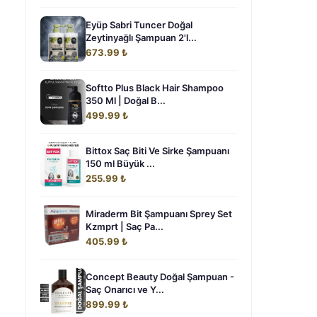
Eyüp Sabri Tuncer Doğal
Zeytinyağlı Şampuan 2'l...
673.99 ₺
Softto Plus Black Hair Shampoo
350 Ml | Doğal B...
499.99 ₺
Bittox Saç Biti Ve Sirke Şampuanı
150 ml Büyük ...
255.99 ₺
Miraderm Bit Şampuanı Sprey Set
Kzmprt | Saç Pa...
405.99 ₺
Concept Beauty Doğal Şampuan -
Saç Onarıcı ve Y...
899.99 ₺