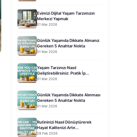
Evimizi Dijital Yaşam Tarzımızın
Merkezi Yapmak
01 Mar 2026
Günlük Yaşamda Dikkate Almanız
Gereken 5 Anahtar Nokta
01 Mar 2026
Yaşam Tarzınızı Nasıl
Geliştirebilirsiniz: Pratik İp...
01 Mar 2026
Günlük Yaşamda Dikkate Alınması
Gereken 5 Anahtar Nokta
01 Mar 2026
Rutininizi Nasıl Dönüştürerek
Hayat Kalitenizi Artır...
28 Feb 2026