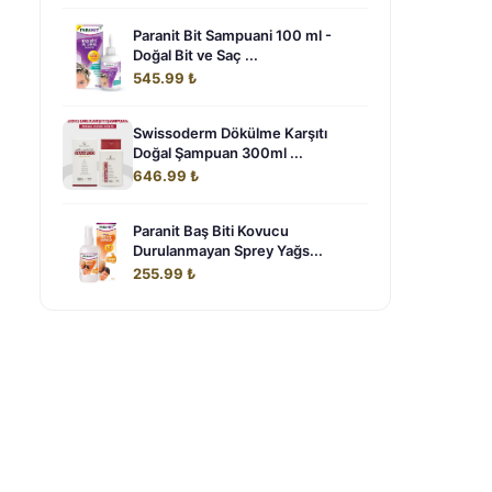
Paranit Bit Sampuani 100 ml -
Doğal Bit ve Saç ...
545.99 ₺
Swissoderm Dökülme Karşıtı
Doğal Şampuan 300ml ...
646.99 ₺
Paranit Baş Biti Kovucu
Durulanmayan Sprey Yağs...
255.99 ₺