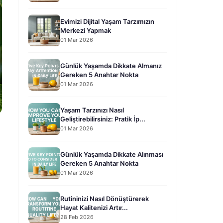
Evimizi Dijital Yaşam Tarzımızın
Merkezi Yapmak
01 Mar 2026
Günlük Yaşamda Dikkate Almanız
Gereken 5 Anahtar Nokta
01 Mar 2026
Yaşam Tarzınızı Nasıl
Geliştirebilirsiniz: Pratik İp...
01 Mar 2026
Günlük Yaşamda Dikkate Alınması
Gereken 5 Anahtar Nokta
01 Mar 2026
Rutininizi Nasıl Dönüştürerek
Hayat Kalitenizi Artır...
28 Feb 2026