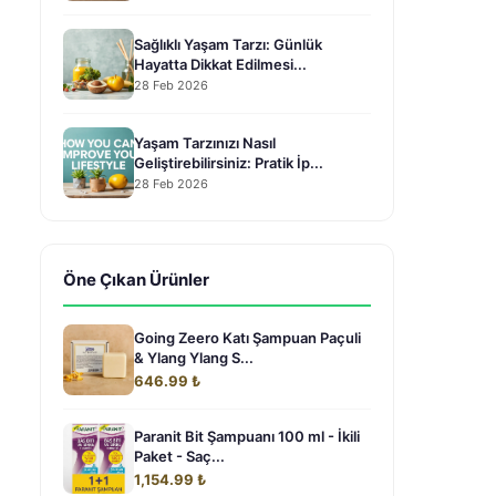
Sağlıklı Yaşam Tarzı: Günlük
Hayatta Dikkat Edilmesi...
28 Feb 2026
Yaşam Tarzınızı Nasıl
Geliştirebilirsiniz: Pratik İp...
28 Feb 2026
Öne Çıkan Ürünler
Going Zeero Katı Şampuan Paçuli
& Ylang Ylang S...
646.99 ₺
Paranit Bit Şampuanı 100 ml - İkili
Paket - Saç...
1,154.99 ₺