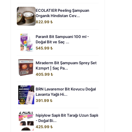
ECOLATIER Peeling Şampuan
Organik Hindistan Cev...
822.99 ₺
Paranit Bit Sampuani 100 ml -
Doğal Bit ve Saç ...
545.99 ₺
Miraderm Bit Şampuanı Sprey Set
Kzmprt | Saç Pa...
405.99 ₺
BRN Lavaremor Bit Kovucu Doğal
Lavanta Yağlı Hi...
391.99 ₺
hipiylow Saplı Bit Tarağı Uzun Saplı
- Doğal Bi...
425.99 ₺