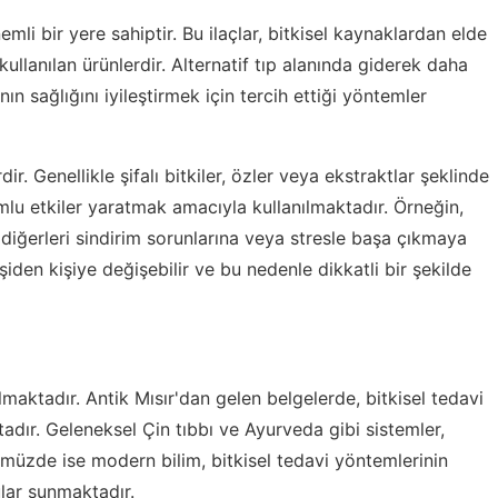
mli bir yere sahiptir. Bu ilaçlar, bitkisel kaynaklardan elde
 kullanılan ürünlerdir. Alternatif tıp alanında giderek daha
nın sağlığını iyileştirmek için tercih ettiği yöntemler
ir. Genellikle şifalı bitkiler, özler veya ekstraktlar şeklinde
lumlu etkiler yaratmak amacıyla kullanılmaktadır. Örneğin,
, diğerleri sindirim sorunlarına veya stresle başa çıkmaya
kişiden kişiye değişebilir ve bu nedenle dikkatli bir şekilde
anılmaktadır. Antik Mısır'dan gelen belgelerde, bitkisel tedavi
tadır. Geleneksel Çin tıbbı ve Ayurveda gibi sistemler,
ümüzde ise modern bilim, bitkisel tedavi yöntemlerinin
ular sunmaktadır.