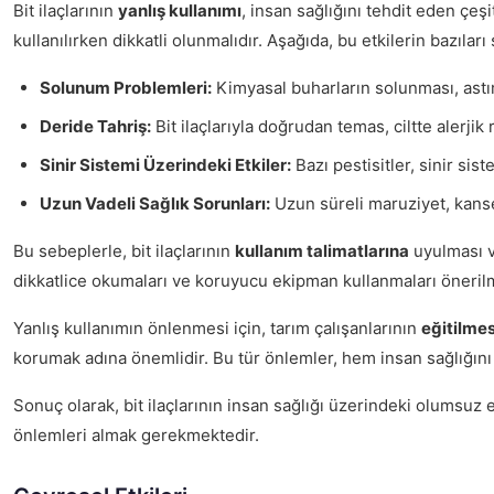
Bit ilaçlarının
yanlış kullanımı
, insan sağlığını tehdit eden çeşi
kullanılırken dikkatli olunmalıdır. Aşağıda, bu etkilerin bazıları 
Solunum Problemleri:
Kimyasal buharların solunması, astım
Deride Tahriş:
Bit ilaçlarıyla doğrudan temas, ciltte alerjik
Sinir Sistemi Üzerindeki Etkiler:
Bazı pestisitler, sinir sis
Uzun Vadeli Sağlık Sorunları:
Uzun süreli maruziyet, kanser g
Bu sebeplerle, bit ilaçlarının
kullanım talimatlarına
uyulması ve
dikkatlice okumaları ve koruyucu ekipman kullanmaları öneril
Yanlış kullanımın önlenmesi için, tarım çalışanlarının
eğitilmes
korumak adına önemlidir. Bu tür önlemler, hem insan sağlığını
Sonuç olarak, bit ilaçlarının insan sağlığı üzerindeki olumsuz etk
önlemleri almak gerekmektedir.